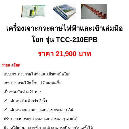
เครื่องเจาะกระดาษไฟฟ้าและเข้าเล่มมือ
โยก รุ่น TCC-210EPB
ราคา 21
,900 บาท
รายละเอียด
แบบเจาะกระดาษไฟฟ้าและเข้าเล่มมือโยก
เจาะกระดาษได้ครั้งละ 17 แผ่น/ครั้ง
เป็นชนิดสันห่วง 21 ห่วง
เข้าเล่มหนาไม่ต่ำกว่า 2 นิ้ว
เข้าเล่มขนาดความยาวเอกสาร กระดาษ A4
ปรับระยะห่างระหว่างขอบเอกสารและรูเจาะได้
มีถาดใส่เศษเอกสารที่เจาะแล้วสามารถดึงออกไปเททิ้งได้