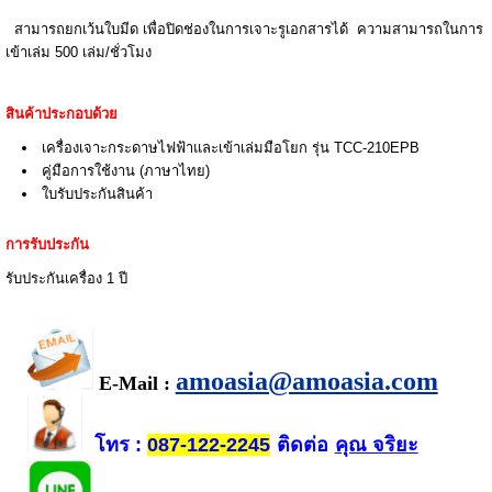
สามารถยกเว้นใบมีด เพื่อปิดช่องในการเจาะรูเอกสารได้ ความสามารถในการ
เข้าเล่ม 500 เล่ม/ชั่วโมง
สินค้าประกอบด้วย
เครื่องเจาะกระดาษไฟฟ้าและเข้าเล่มมือโยก รุ่น TCC-210EPB
คู่มือการใช้งาน (ภาษาไทย)
ใบรับประกันสินค้า
การรับประกัน
รับประกันเครื่อง 1 ปี
amoasia@amoasia.com
E-Mail :
โทร
ติดต่อ
คุณ จริยะ
:
087-122-2245