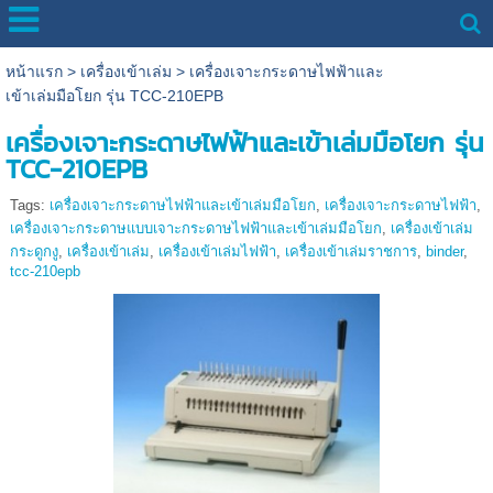
หน้าแรก
>
เครื่องเข้าเล่ม
>
เครื่องเจาะกระดาษไฟฟ้าและ
เข้าเล่มมือโยก รุ่น TCC-210EPB
เครื่องเจาะกระดาษไฟฟ้าและเข้าเล่มมือโยก รุ่น
TCC-210EPB
Tags:
เครื่องเจาะกระดาษไฟฟ้าและเข้าเล่มมือโยก
,
เครื่องเจาะกระดาษไฟฟ้า
,
เครื่องเจาะกระดาษแบบเจาะกระดาษไฟฟ้าและเข้าเล่มมือโยก
,
เครื่องเข้าเล่ม
กระดูกงู
,
เครื่องเข้าเล่ม
,
เครื่องเข้าเล่มไฟฟ้า
,
เครื่องเข้าเล่มราชการ
,
binder
,
tcc-210epb