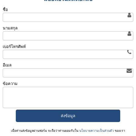
ชื่อ
นามสกุล
เบอร์โทรศัพท์
อีเมล
ข้อความ
เมื่อท่านส่งข้อมูลผ่านฟอร์ม จะถือว่าท่านยอมรับใน
นโยบายความเป็นส่วนตัว
ของเรา