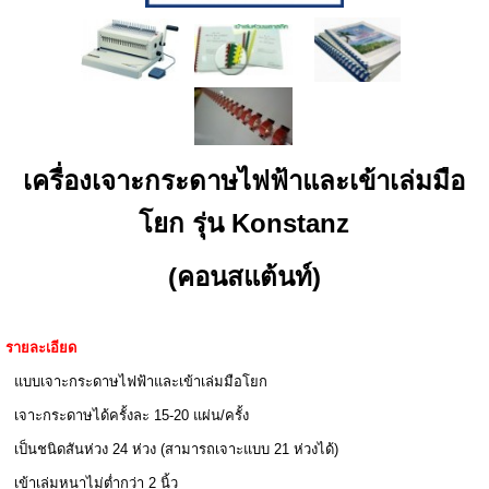
เครื่องเจาะกระดาษไฟฟ้าและเข้าเล่มมือ
โยก รุ่น Konstanz
(คอนสแต้นท์)
รายละเอียด
แบบเจาะกระดาษไฟฟ้าและเข้าเล่มมือโยก
เจาะกระดาษได้ครั้งละ 15-20 แผ่น/ครั้ง
เป็นชนิดสันห่วง 24 ห่วง (สามารถเจาะแบบ 21 ห่วงได้)
เข้าเล่มหนาไม่ต่ำกว่า 2 นิ้ว