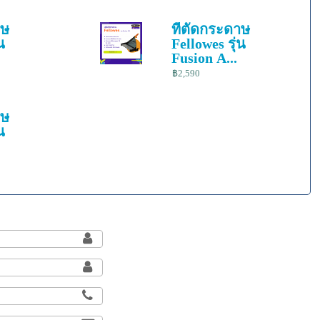
าษ
ที่ตัดกระดาษ
น
Fellowes รุ่น
Fusion A...
฿2,590
าษ
น