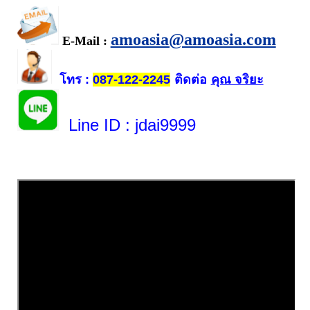
amoasia@amoasia.com
E-Mail :
โทร
ติดต่อ
คุณ จริยะ
:
087-122-2245
Line ID
: jdai9999