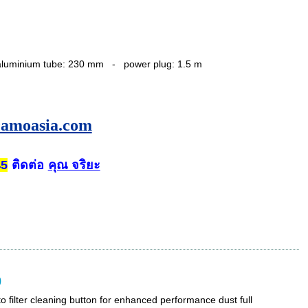
aluminium tube: 230 mm -
power plug: 1.5 m
amoasia.com
ติดต่อ
คุณ จริยะ
45
0
to filter cleaning button for enhanced performance dust full