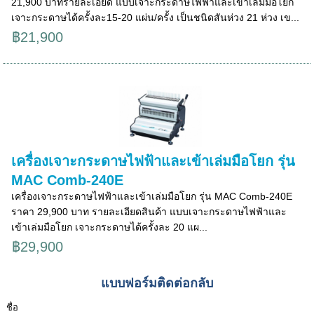
21,900 บาทรายละเอียด แบบเจาะกระดาษไฟฟ้าและเข้าเล่มมือโยก
เจาะกระดาษได้ครั้งละ15-20 แผ่น/ครั้ง เป็นชนิดสันห่วง 21 ห่วง เข...
฿21,900
เครื่องเจาะกระดาษไฟฟ้าและเข้าเล่มมือโยก รุ่น
MAC Comb-240E
เครื่องเจาะกระดาษไฟฟ้าและเข้าเล่มมือโยก รุ่น MAC Comb-240E
ราคา 29,900 บาท รายละเอียดสินค้า แบบเจาะกระดาษไฟฟ้าและ
เข้าเล่มมือโยก เจาะกระดาษได้ครั้งละ 20 แผ...
฿29,900
แบบฟอร์มติดต่อกลับ
ชื่อ