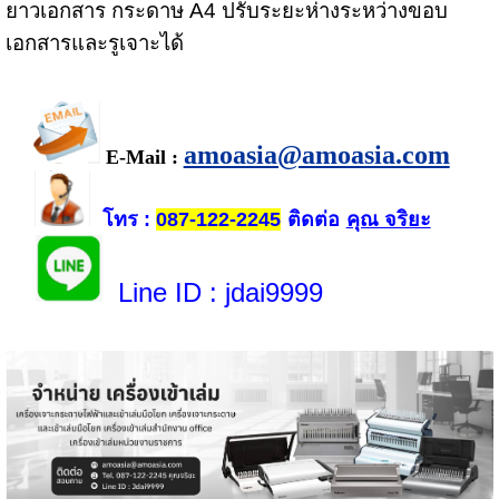
ยาวเอกสาร กระดาษ A4 ปรับระยะห่างระหว่างขอบ
เอกสารและรูเจาะได้
amoasia@amoasia.com
E-Mail :
โทร
ติดต่อ
คุณ จริยะ
:
087-122-2245
Line ID
: jdai9999