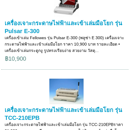
เครื่องเจาะกระดาษไฟฟ้าและเข้าเล่มมือโยก รุ่น
Pulsar E-300
เครื่องเข้าเล่ม Fellowes รุ่น Pulsar E-300 (พลูซ่า E 300) เครื่องเจาะ
กระดาษไฟฟ้าและเข้าเล่มมือโยก ราคา 10,900 บาท รายละเอียด •
เครื่องเข้าเล่มกระดูกงู รูปทรงเรียบง่าย สวยงาม วัสดุ...
฿10,900
เครื่องเจาะกระดาษไฟฟ้าและเข้าเล่มมือโยก รุ่น
TCC-210EPB
เครื่องเจาะกระดาษไฟฟ้าและเข้าเล่มมือโยก รุ่น TCC-210EPBราคา