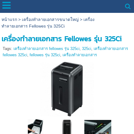
หน้าแรก
>
เครื่องทำลายเอกสารขนาดใหญ่
>
เครื่อง
ทำลายเอกสาร Fellowes รุ่น 325Ci
เครื่องทำลายเอกสาร Fellowes รุ่น 325Ci
Tags:
เครื่องทำลายเอกสาร fellowes รุ่น 325ci
,
325ci
,
เครื่องทำลายเอกสาร
fellowes 325ci
,
fellowes รุ่น 325ci
,
เครื่องทำลายเอกสาร