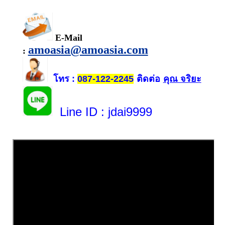
E-Mail
amoasia@amoasia.com
:
โทร
ติดต่อ
คุณ จริยะ
:
087-122-2245
Line ID
: jdai9999