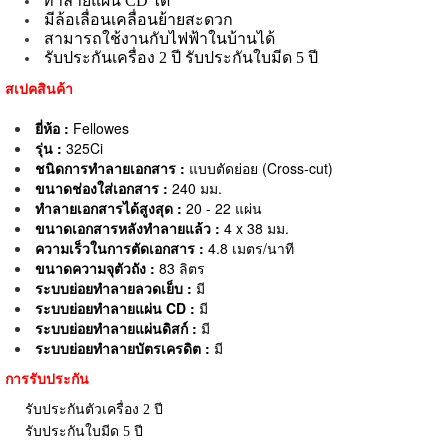
ทำลายแผ่น CD ได้
มีล้อเลื่อนเคลื่อนย้ายสะดวก
สามารถใช้งานกับไฟฟ้าในบ้านได้
รับประกันเครื่อง 2 ปี รับประกันใบมีด 5 ปี
สเปคสินค้า
ยี่ห้อ :
Fellowes
รุ่น :
325Ci
ชนิดการทำลายเอกสาร :
แบบตัดย่อย (Cross-cut)
ขนาดช่องใส่เอกสาร :
240 มม.
ทำลายเอกสารได้สูงสุด :
20 - 22 แผ่น
ขนาดเอกสารหลังทำลายแล้ว :
4 x 38 มม.
ความเร็วในการตัดเอกสาร :
4.8 เมตร/นาที
ขนาดความจุตัวถัง :
83 ลิตร
ระบบย่อยทำลายลวดเย็บ :
มี
ระบบย่อยทำลายแผ่น CD :
มี
ระบบย่อยทำลายแผ่นดิสก์ :
มี
ระบบย่อยทำลายบัตรเครดิต :
มี
การรับประกัน
รับประกันตัวเครื่อง 2 ปี
รับประกันใบมีด 5 ปี