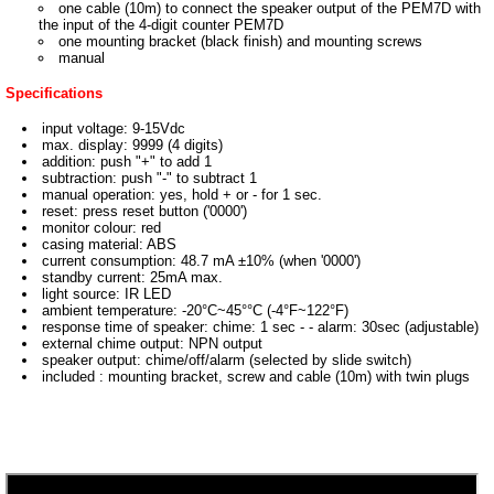
one cable (10m) to connect the speaker output of the
PEM7D
with
the input of the 4-digit counter PEM7D
one mounting bracket (black finish) and mounting screws
manual
Specifications
input voltage: 9-15Vdc
max. display: 9999 (4 digits)
addition: push "+" to add 1
subtraction: push "-" to subtract 1
manual operation: yes, hold + or - for 1 sec.
reset: press reset button ('0000')
monitor colour: red
casing material: ABS
current consumption: 48.7 mA ±10% (when '0000')
standby current: 25mA max.
light source: IR LED
ambient temperature: -20°C~45°°C (-4°F~122°F)
response time of speaker: chime: 1 sec - - alarm: 30sec (adjustable)
external chime output: NPN output
speaker output: chime/off/alarm (selected by slide switch)
included : mounting bracket, screw and cable (10m) with twin plugs