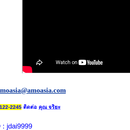
amoasia@amoasia.com
ติดต่อ
คุณ จริยะ
122-2245
D
: jdai9999