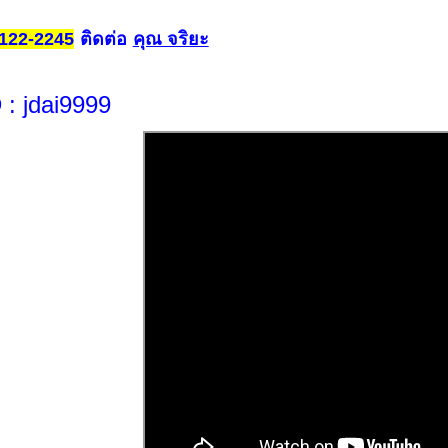
ติดต่อ
คุณ จริยะ
122-2245
D
: jdai9999