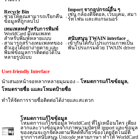
Import จากอุปกรณ์อื่น ๆ
Recycle Bin
เช่น กล้องดิจิตอล, เว็บแคม, สมา
ช่วยให้คุณสามารถเรียกคืน
ร์ทโฟน และสแกนเนอร์
ข้อมูลที่ถูกลบไป
เทมเพลทสำหรับการพิมพ์
WorldCard มีเทมเพลท
สำหรับพิมพ์หลายแบบ
สนับสนุน TWAIN interface
สามารถสร้างเทมเพลทของ
เข้ากันได้กับโปรแกรมภาพเป็น
ตัวเองได้อย่าง่ายดาย และ
พันโปรแกรมด้วย TWAIN driver
พิมพ์ข้อมูลการติดต่อได้ใน
หลายรูปแบบ
User-friendly Interface
นำเสนอหน้าจอหลากหลายมุมมอง –
โหมดการแก้ไขข้อมูล,
โหมดรายชื่อ แและโหมดป้ายชื่อ
ทำให้จัดการรายชื่อติดต่อได้ง่ายและสะดวก
โหมดการแก้ไขข้อมูล
โหมดการแก้ไขข้อมูล WorldCard ที่ไม่เหมือนใคร เพียง
ลากและวางข้อมูลจากภาพนามบัตรที่ import และข้อมูล
ของคุณจะถูกจัดลงตามฟิลด์ที่เกี่ยวข้องโดยอัตโนมัติ
จากการสนับสนุน Unicode หลายภาษา ทำให้ WorldCard