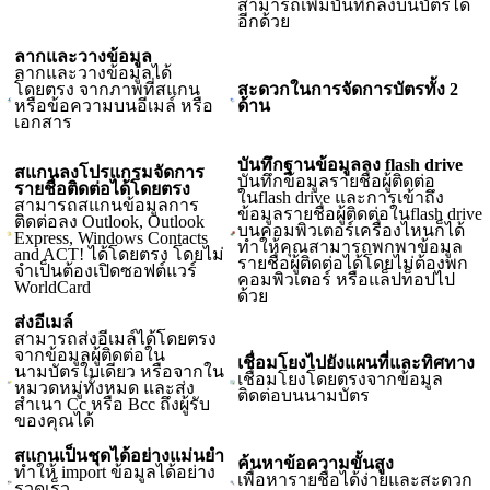
สามารถเพิ่มบันทึกลงบนบัตรได้
อีกด้วย
ลากและวางข้อมูล
ลากและวางข้อมูลได้
โดยตรง จากภาพที่สแกน
สะดวกในการจัดการบัตรทั้ง 2
หรือข้อความบนอีเมล์ หรือ
ด้าน
เอกสาร
บันทึกฐานข้อมูลลง flash drive
สแกนลงโปรแกรมจัดการ
บันทึกข้อมูลรายชื่อผู้ติดต่อ
รายชื่อติดต่อได้โดยตรง
ในflash drive และการเข้าถึง
สามารถสแกนข้อมูลการ
ข้อมูลรายชื่อผู้ติดต่อในflash drive
ติดต่อลง Outlook, Outlook
บนคอมพิวเตอร์เครื่องไหนก็ได้
Express, Windows Contacts
ทำให้คุณสามารถพกพาข้อมูล
and ACT! ได้โดยตรง โดยไม่
รายชื่อผู้ติดต่อได้โดยไม่ต้องพก
จำเป็นต้องเปิดซอฟต์แวร์
คอมพิวเตอร์ หรือแล็ปท็อปไป
WorldCard
ด้วย
ส่งอีเมล์
สามารถส่งอีเมล์ได้โดยตรง
จากข้อมูลผู้ติดต่อใน
เชื่อมโยงไปยังแผนที่และทิศทาง
นามบัตรใบเดียว หรือจากใน
เชื่อมโยงโดยตรงจากข้อมูล
หมวดหมู่ทั้งหมด และส่ง
ติดต่อบนนามบัตร
สำเนา Cc หรือ Bcc ถึงผู้รับ
ของคุณได้
สแกนเป็นชุดได้อย่างแม่นยำ
ค้นหาข้อความขั้นสูง
ทำให้ import ข้อมูลได้อย่าง
เพื่อหารายชื่อได้ง่ายและสะดวก
รวดเร็ว