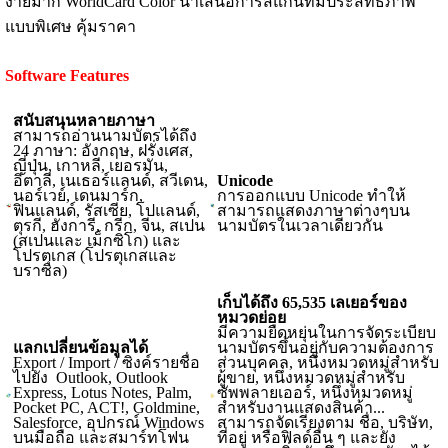
ง่ายมาก WorldCard Color นำเสนอการสแกนที่มีประสิทธิภาพ
แบบพิเศษ คุ้มราคา
Software Features
สนับสนุนหลายภาษา
สามารถอ่านนามบัตรได้ถึง
24 ภาษา: อังกฤษ, ฝรั่งเศส,
ญี่ปุ่น, เกาหลี, เยอรมัน,
อิตาลี, เนเธอร์แลนด์, สวีเดน,
Unicode
นอร์เวย์, เดนมาร์ก,
การออกแบบ Unicode ทำให้
ฟินแลนด์, รัสเซีย, โปแลนด์,
สามารถแสดงภาษาต่างๆบน
ตุรกี, ฮังการี, กรีก, จีน, สเปน
นามบัตรในเวลาเดียวกัน
(สเปนและ เม็กซิโก) และ
โปรตุเกส (โปรตุเกสและ
บราซิล)
เก็บได้ถึง 65,535 เลเยอร์ของ
หมวดย่อย
มีความยืดหยุ่นในการจัดระเบียบ
แลกเปลี่ยนข้อมูลได้
นามบัตรขึ้นอยู่กับความต้องการ
Export / Import / ซิงค์รายชื่อ
ส่วนบุคคล, หนึ่งหมวดหมู่สำหรับ
ไปยัง Outlook, Outlook
ผู้ขาย, หนึ่งหมวดหมู่สำหรับ
Express, Lotus Notes, Palm,
ซัพพลายเออร์, หนึ่งหมวดหมู่
Pocket PC, ACT!, Goldmine,
สำหรับงานแสดงสินค้า...
Salesforce, อุปกรณ์ Windows
สามารถจัดเรียงตาม ชื่อ, บริษัท,
บนมือถือ และสมาร์ทโฟน
ที่อยู่ หรือฟิลด์อื่น ๆ และยัง