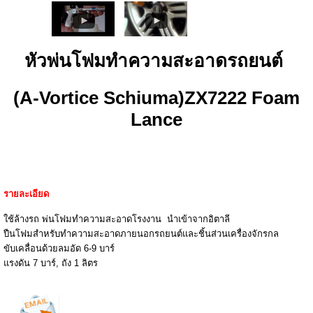
หัวพ่นโฟมทำความสะอาดรถยนต์
(A-Vortice Schiuma)ZX7222 Foam
Lance
รายละเอียด
ใช้ล้างรถ พ่นโฟมทำความสะอาดโรงงาน นำเข้าจากอิตาลี
ปืนโฟมสำหรับทำความสะอาดภายนอกรถยนต์และชิ้นส่วนเครื่องจักรกล
ขับเคลื่อนด้วยลมอัด 6-9 บาร์
แรงดัน 7 บาร์, ถัง 1 ลิตร