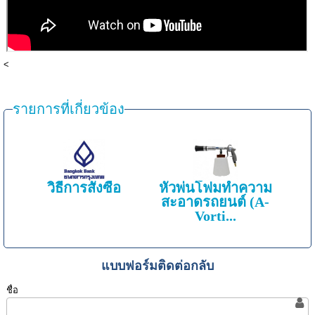
<
รายการที่เกี่ยวข้อง
วิธีการสั่งซื้อ
หัวพ่นโฟมทำความ
สะอาดรถยนต์ (A-
Vorti...
แบบฟอร์มติดต่อกลับ
ชื่อ