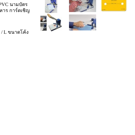
ก PVC
นามบัตร
าหาร การ์ดเชิญ
 / L ขนาดโค้ง