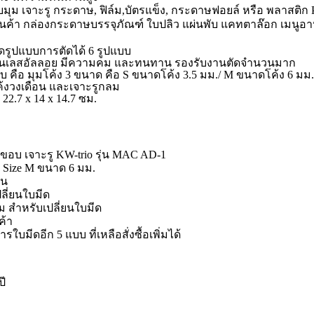
บมุม เจาะรู กระดาษ, ฟิล์ม,บัตรแข็ง, กระดาษฟอยล์ หรือ พลาสติ
สินค้า กล่องกระดาษบรรจุภัณฑ์ ใบปลิว แผ่นพับ แคทตาล๊อก เมนูอ
ดรูปแบบการตัดได้ 6 รูปแบบ
นเลสอัลลอย มีความคม และทนทาน รองรับงานตัดจำนวนมาก
บ คือ มุมโค้ง 3 ขนาด คือ S ขนาดโค้ง 3.5 มม./ M ขนาดโค้ง 6 มม.
โค้งวงเดือน และเจาะรูกลม
22.7 x 14 x 14.7 ซม.
ัดขอบ เจาะรู KW-trio รุ่น MAC AD-1
ง Size M ขนาด 6 มม.
าน
ลี่ยนใบมีด
มุม สำหรับเปลี่ยนใบมีด
ค้า
รใบมีดอีก 5 แบบ ที่เหลือสั่งซื้อเพิ่มได้
ปี