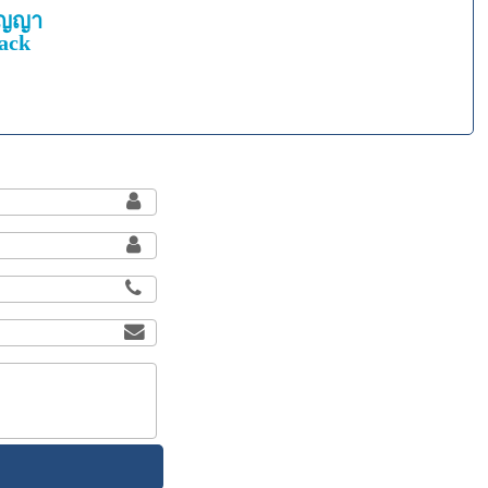
สูญญา
ack