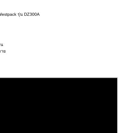
Westpack รุ่น DZ300A
อน
ขาย