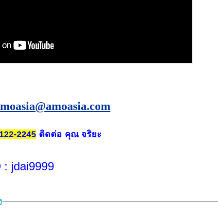
amoasia@amoasia.com
ติดต่อ
คุณ จริยะ
122-2245
D
: jdai9999
ง