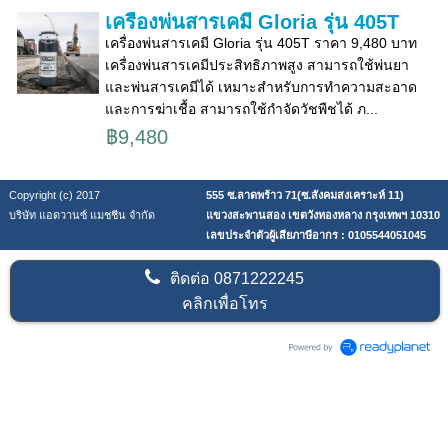
เครื่องพ่นสารเคมี Gloria รุ่น 405T
เครื่องพ่นสารเคมี Gloria รุ่น 405T ราคา 9,480 บาท
เครื่องพ่นสารเคมีประสิทธิภาพสูง สามารถใช้พ่นยา
และพ่นสารเคมีได้ เหมาะสำหรับการทำความสะอาด
และการฆ่าเชื้อ สามารถใช้กำจัดวัชพืชได้ ภ...
฿9,480
Copyright (c) 2017
555 ซ.ลาดพร้าว 71(ซ.สังคมสงเคราะห์ 11)
บริษัท แอดวานซ์ แมชชีน จำกัด
แขวงสะพานสอง เขตวังทองหลาง กรุงเทพฯ 10310
เลขประจำตัวผู้เสียภาษีอากร : 0105544051045
ติดต่อ
0871222245
คลิกเพื่อโทร