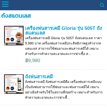
ถังสแตนเลส
เครื่องพ่นสารเคมี Gloria รุ่น 505T ถัง
สแตนเลส
เครื่องพ่นสารเคมี Gloria รุ่น 505T ถังสแตนเลส ราคา
9,980 บาท เครื่องพ่นสารเคมีประสิทธิภาพสูงทำจากส
แตนเลส สามารถใช้พ่นยาและพ่นสารเคมีได้ เหมาะ
สำหรับการทำความสะอาดและการฆ่าเชื้อ ส...
฿9,980
ถังพ่นสารเคมี
ถังพ่นสารเคมี ถังพ่นสารเคมีคือ เครื่องพ่นสารเคมีแบบ
เป็นถังพ่นสามารถใช้พ่นยาและพ่นสารเคมีได้ เหมาะ
อย่างยิ่งสำหรับใช้ในสถานที่ก่อสร้าง เหมาะสำหรับการ
ทำความสะอาดและการฆ่าเชื้...