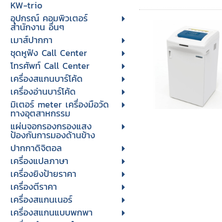
KW-trio
อุปกรณ์ คอมพิวเตอร์
สำนักงาน อื่นๆ
เมาส์ปากกา
ชุดหูฟัง Call Center
โทรศัพท์ Call Center
เครื่องสแกนบาร์โค้ด
เครื่องอ่านบาร์โค้ด
มิเตอร์ meter เครื่องมือวัด
ทางอุตสาหกรรม
แผ่นจอกรองกรองแสง
ป้องกันการมองด้านข้าง
ปากกาดิจิตอล
เครื่องแปลภาษา
เครื่องยิงป้ายราคา
เครื่องตีราคา
เครื่องสแกนเนอร์
เครื่องสแกนแบบพกพา