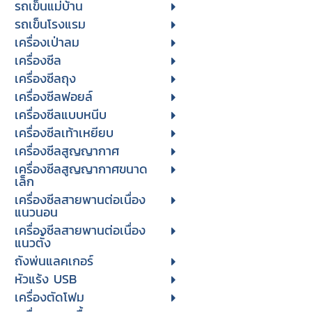
รถเข็นแม่บ้าน
รถเข็นโรงแรม
เครื่องเป่าลม
เครื่องซีล
เครื่องซีลถุง
เครื่องซีลฟอยล์
เครื่องซีลแบบหนีบ
เครื่องซีลเท้าเหยียบ
เครื่องซีลสูญญากาศ
เครื่องซีลสูญญากาศขนาด
เล็ก
เครื่องซีลสายพานต่อเนื่อง
แนวนอน
เครื่องซีลสายพานต่อเนื่อง
แนวตั้ง
ถังพ่นแลคเกอร์
หัวแร้ง USB
เครื่องตัดโฟม