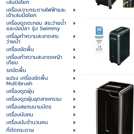
เล่มมือโยก
เครื่องเจาะกระดาษไฟฟ้าและ
เข้าเล่มมือโยก
เครื่องดูดตะกอน สระว่ายน้ำ
และบ่อปลา รุ่น Swimmy
เครื่องทำความสะอาดสระ
ว่ายน้ำ
เครื่องขัดพื้น
เครื่องทำความสะอาดหญ้า
เทียม
รถขัดพื้น
แปรง เครื่องขัดพื้น
Multibrush
เครื่องดูดฝุ่น
เครื่องดูดฝุ่นอุตสาหกรรม
เครื่องสแกนนามบัตร
เครื่องนับคน
เครื่องนับจํานวนคน
ที่ตัดกระดาษ