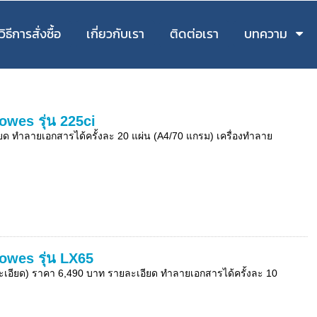
วิธีการสั่งซื้อ
เกี่ยวกับเรา
ติดต่อเรา
บทความ
owes รุ่น 225ci
ยด ทำลายเอกสารได้ครั้งละ 20 แผ่น (A4/70 แกรม) เครื่องทำลาย
owes รุ่น LX65
ละเอียด) ราคา 6,490 บาท รายละเอียด ทำลายเอกสารได้ครั้งละ 10