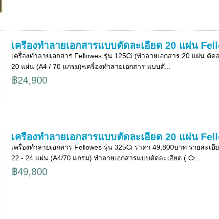
เครื่องทําลายเอกสารแบบตัดละเอียด 20 แผ่น Fell
เครื่องทำลายเอกสาร Fellowes รุ่น 125Ci (ทำลายเอกสาร 20 แผ่น ตัด
20 แผ่น (A4 / 70 แกรม)•เครื่องทำลายเอกสาร แบบตั...
฿24,900
เครื่องทําลายเอกสารแบบตัดละเอียด 20 แผ่น Fell
เครื่องทำลายเอกสาร Fellowes รุ่น 325Ci ราคา 49,800บาท รายละเอีย
22 - 24 แผ่น (A4/70 แกรม) ทำลายเอกสารแบบตัดละเอียด ( Cr...
฿49,800