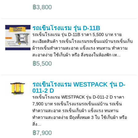
฿3,800
รถเข็นโรงแรม รุ่น D-11B
รถเข็นโรงแรม รุ่น D-11B ราคา 5,500 บาท ราย
ละเอียดสินค้า รถเข็นโรงแรมรถเข็นแม่บ้านรถเข็นเก็บ
ผ้ารถเข็นทำความสะอาด แข็งแรง ทนทาน ทำความ
สะอาดง่าย ใช้เก็บผ้า หรือ สิ่งของในห้องพัก เห...
฿5,500
รถเข็นโรงแรม WESTPACK รุ่น D-
011-2 D
รถเข็นโรงแรม WESTPACK รุ่น D-011-2 D ราคา
7,900 บาท รถเข็นโรงแรมรถเข็นแม่บ้าน รถเข็น
ทำความสะอาด รถเข็นเก็บผ้า แข็งแรง ทนทาน
ทำความสะอาดง่าย มีถุงทั้งหมด 3 ใบ ใช้เก็บผ้า หรือ
สิ่ง...
฿7,900