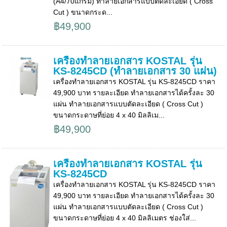
(A4/70แกรม) ทำลายเอกสารแบบตัดละเอียด ( Cross
Cut ) ขนาดกระด...
฿49,900
เครื่องทำลายเอกสาร KOSTAL รุ่น
KS-8245CD (ทำลายเอกสาร 30 แผ่น)
เครื่องทำลายเอกสาร KOSTAL รุ่น KS-8245CD ราคา
49,900 บาท รายละเอียด ทำลายเอกสารได้ครั้งละ 30
แผ่น ทำลายเอกสารแบบตัดละเอียด ( Cross Cut )
ขนาดกระดาษที่ย่อย 4 x 40 มิลลิเม...
฿49,900
เครื่องทำลายเอกสาร KOSTAL รุ่น
KS-8245CD
เครื่องทำลายเอกสาร KOSTAL รุ่น KS-8245CD ราคา
49,900 บาท รายละเอียด ทำลายเอกสารได้ครั้งละ 30
แผ่น ทำลายเอกสารแบบตัดละเอียด ( Cross Cut )
ขนาดกระดาษที่ย่อย 4 x 40 มิลลิเมตร ช่องใส่...