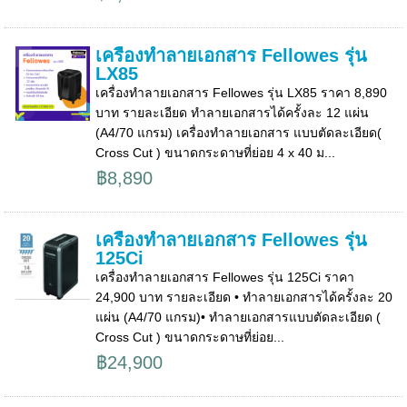
เครื่องทำลายเอกสาร Fellowes รุ่น
LX85
เครื่องทำลายเอกสาร Fellowes รุ่น LX85 ราคา 8,890
บาท รายละเอียด ทำลายเอกสารได้ครั้งละ 12 แผ่น
(A4/70 แกรม) เครื่องทำลายเอกสาร แบบตัดละเอียด(
Cross Cut ) ขนาดกระดาษที่ย่อย 4 x 40 ม...
฿8,890
เครื่องทำลายเอกสาร Fellowes รุ่น
125Ci
เครื่องทำลายเอกสาร Fellowes รุ่น 125Ci ราคา
24,900 บาท รายละเอียด • ทำลายเอกสารได้ครั้งละ 20
แผ่น (A4/70 แกรม)• ทำลายเอกสารแบบตัดละเอียด (
Cross Cut ) ขนาดกระดาษที่ย่อย...
฿24,900