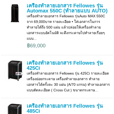
เครื่องทำลายเอกสาร Fellowes รุ่น
Automax 550C (ทำลายแบบ AUTO)
เครื่องทำลายเอกสาร Fellowes รุ่นAuto MAX 550C
จาก 69,000บาท รายละเอียด • ใส่เอกสารในการ
ทำลายได้ถึง 500 แผ่น แล้วปล่อยให้เครื่องทำลาย
เอกสารแบบอัตโนมัติ จะดึงกระดาษไปทำลายเรื่อยๆ
แบบ...
฿69,000
เครื่องทำลายเอกสาร Fellowes รุ่น
425Ci
เครื่องทำลายเอกสาร Fellowes รุ่น 425Ci รายละเอียด
เครื่องย่อยกระดาษ เครื่องทำลายเอกสาร ทำลาย
เอกสารได้ครั้งละ 30 แผ่น (A/70 แกรม) ทำลายเอกสาร
แบบตัดละเอียด ( Cross Cut ) ขนาดกระดาษ...
เครื่องทำลายเอกสาร Fellowes รุ่น
485Ci