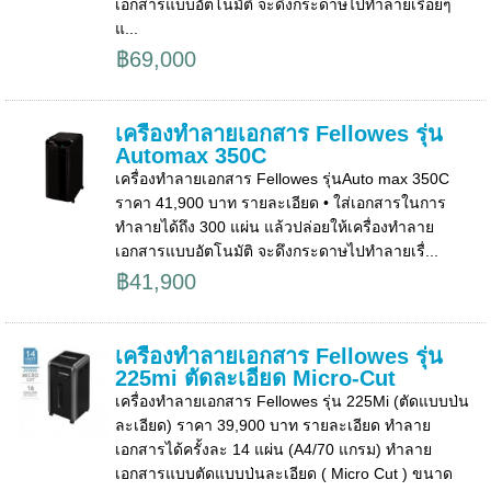
เอกสารแบบอัตโนมัติ จะดึงกระดาษไปทำลายเรื่อยๆ
แ...
฿69,000
เครื่องทำลายเอกสาร Fellowes รุ่น
Automax 350C
เครื่องทำลายเอกสาร Fellowes รุ่นAuto max 350C
ราคา 41,900 บาท รายละเอียด • ใส่เอกสารในการ
ทำลายได้ถึง 300 แผ่น แล้วปล่อยให้เครื่องทำลาย
เอกสารแบบอัตโนมัติ จะดึงกระดาษไปทำลายเรื่...
฿41,900
เครื่องทำลายเอกสาร Fellowes รุ่น
225mi ตัดละเอียด Micro-Cut
เครื่องทำลายเอกสาร Fellowes รุ่น 225Mi (ตัดแบบป่น
ละเอียด) ราคา 39,900 บาท รายละเอียด ทำลาย
เอกสารได้ครั้งละ 14 แผ่น (A4/70 แกรม) ทำลาย
เอกสารแบบตัดแบบป่นละเอียด ( Micro Cut ) ขนาด