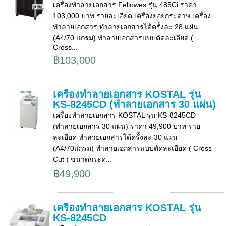
เครื่องทำลายเอกสาร Fellowes รุ่น 485Ci ราคา
103,000 บาท รายละเอียด เครื่องย่อยกระดาษ เครื่อง
ทำลายเอกสาร ทำลายเอกสารได้ครั้งละ 28 แผ่น
(A4/70 แกรม) ทำลายเอกสารแบบตัดละเอียด (
Cross...
฿103,000
เครื่องทำลายเอกสาร KOSTAL รุ่น
KS-8245CD (ทำลายเอกสาร 30 แผ่น)
เครื่องทำลายเอกสาร KOSTAL รุ่น KS-8245CD
(ทำลายเอกสาร 30 แผ่น) ราคา 49,900 บาท ราย
ละเอียด ทำลายเอกสารได้ครั้งละ 30 แผ่น
(A4/70แกรม) ทำลายเอกสารแบบตัดละเอียด ( Cross
Cut ) ขนาดกระด...
฿49,900
เครื่องทำลายเอกสาร KOSTAL รุ่น
KS-8245CD