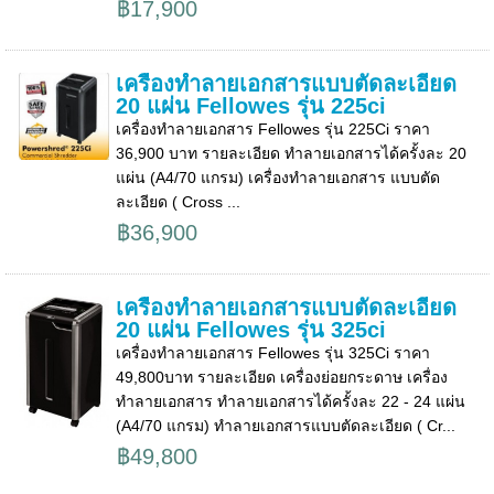
฿17,900
เครื่องทําลายเอกสารแบบตัดละเอียด
20 แผ่น Fellowes รุ่น 225ci
เครื่องทำลายเอกสาร Fellowes รุ่น 225Ci ราคา
36,900 บาท รายละเอียด ทำลายเอกสารได้ครั้งละ 20
แผ่น (A4/70 แกรม) เครื่องทำลายเอกสาร แบบตัด
ละเอียด ( Cross ...
฿36,900
เครื่องทําลายเอกสารแบบตัดละเอียด
20 แผ่น Fellowes รุ่น 325ci
เครื่องทำลายเอกสาร Fellowes รุ่น 325Ci ราคา
49,800บาท รายละเอียด เครื่องย่อยกระดาษ เครื่อง
ทำลายเอกสาร ทำลายเอกสารได้ครั้งละ 22 - 24 แผ่น
(A4/70 แกรม) ทำลายเอกสารแบบตัดละเอียด ( Cr...
฿49,800