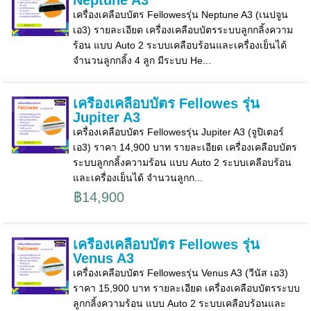
Neptune A3
เครื่องเคลือบบัตร Fellowesรุ่น Neptune A3 (เนปจูน
เอ3) รายละเอียด เครื่องเคลือบบัตรระบบลูกกลิ้งความ
ร้อน แบบ Auto 2 ระบบเคลือบร้อนและเครื่องเย็นได้
จำนวนลูกกลิ้ง 4 ลูก มีระบบ He...
เครื่องเคลือบบัตร Fellowes รุ่น
Jupiter A3
เครื่องเคลือบบัตร Fellowesรุ่น Jupiter A3 (จูปิเตอร์
เอ3) ราคา 14,900 บาท รายละเอียด เครื่องเคลือบบัตร
ระบบลูกกลิ้งความร้อน แบบ Auto 2 ระบบเคลือบร้อน
และเครื่องเย็นได้ จำนวนลูกก...
฿14,900
เครื่องเคลือบบัตร Fellowes รุ่น
Venus A3
เครื่องเคลือบบัตร Fellowesรุ่น Venus A3 (วีนัส เอ3)
ราคา 15,900 บาท รายละเอียด เครื่องเคลือบบัตรระบบ
ลูกกลิ้งความร้อน แบบ Auto 2 ระบบเคลือบร้อนและ