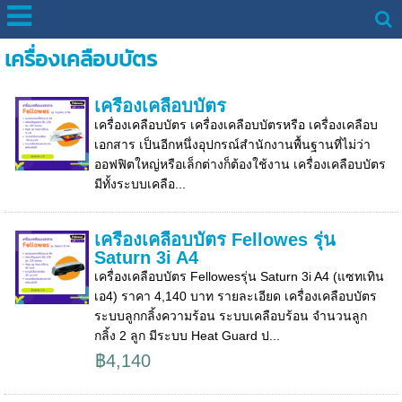
เครื่องเคลือบบัตร
เครื่องเคลือบบัตร
เครื่องเคลือบบัตร เครื่องเคลือบบัตรหรือ เครื่องเคลือบ
เอกสาร เป็นอีกหนึ่งอุปกรณ์สำนักงานพื้นฐานที่ไม่ว่า
ออฟฟิตใหญ่หรือเล็กต่างก็ต้องใช้งาน เครื่องเคลือบบัตร
มีทั้งระบบเคลือ...
เครื่องเคลือบบัตร Fellowes รุ่น
Saturn 3i A4
เครื่องเคลือบบัตร Fellowesรุ่น Saturn 3i A4 (แซทเทิน
เอ4) ราคา 4,140 บาท รายละเอียด เครื่องเคลือบบัตร
ระบบลูกกลิ้งความร้อน ระบบเคลือบร้อน จำนวนลูก
กลิ้ง 2 ลูก มีระบบ Heat Guard ป...
฿4,140