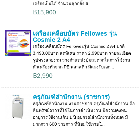
เครื่องเย็นได้ จำนวนลูกกลิ้ง 6...
฿15,900
เครื่องเคลือบบัตร Fellowes รุ่น
Cosmic 2 A4
เครื่องเคลือบบัตร Fellowesรุ่น Cosmic 2 A4 ปกติ
3,490.00บาท ลดพิเศษ ราคา 2,990บาท รายละเอียด
รูปทรงสวยงาม วางตำแหน่งปุ่มสะดวกในการใช้งาน
ตัวเครื่องทำจาก PE พลาสติก มีแผงรับเอก...
฿2,990
ครุภัณฑ์สำนักงาน (ราชการ)
ครุภัณฑ์สำนักงาน งานราชการ ครุภัณฑ์สำนักงาน คือ
สินทรัพย์ถาวรที่ใช้ในการดำเนินงาน มีความคงทน
อายุการใช้งานเกิน 1 ปี อุปกรณ์สำนักงานทั้งหมด มี
มากกว่า 600 รายการ ที่นิยมใช้ภายใ...