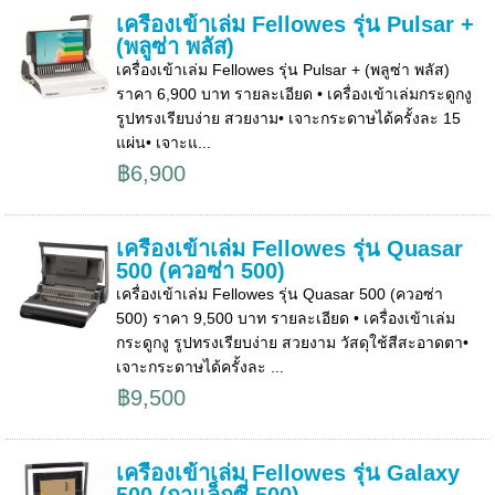
เครื่องเข้าเล่ม Fellowes รุ่น Pulsar +
(พลูซ่า พลัส)
เครื่องเข้าเล่ม Fellowes รุ่น Pulsar + (พลูซ่า พลัส)
ราคา 6,900 บาท รายละเอียด • เครื่องเข้าเล่มกระดูกงู
รูปทรงเรียบง่าย สวยงาม• เจาะกระดาษได้ครั้งละ 15
แผ่น• เจาะแ...
฿6,900
เครื่องเข้าเล่ม Fellowes รุ่น Quasar
500 (ควอซ่า 500)
เครื่องเข้าเล่ม Fellowes รุ่น Quasar 500 (ควอซ่า
500) ราคา 9,500 บาท รายละเอียด • เครื่องเข้าเล่ม
กระดูกงู รูปทรงเรียบง่าย สวยงาม วัสดุใช้สีสะอาดตา•
เจาะกระดาษได้ครั้งละ ...
฿9,500
เครื่องเข้าเล่ม Fellowes รุ่น Galaxy