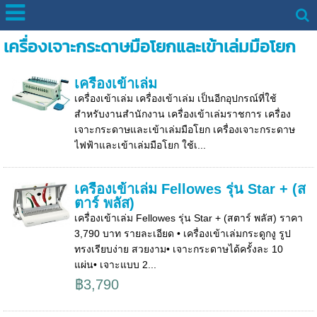
เครื่องเจาะกระดาษมือโยกและเข้าเล่มมือโยก
เครื่องเข้าเล่ม
เครื่องเข้าเล่ม เครื่องเข้าเล่ม เป็นอีกอุปกรณ์ที่ใช้
สำหรับงานสำนักงาน เครื่องเข้าเล่มราชการ เครื่อง
เจาะกระดาษและเข้าเล่มมือโยก เครื่องเจาะกระดาษ
ไฟฟ้าและเข้าเล่มมือโยก ใช้เ...
เครื่องเข้าเล่ม Fellowes รุ่น Star + (ส
ตาร์ พลัส)
เครื่องเข้าเล่ม Fellowes รุ่น Star + (สตาร์ พลัส) ราคา
3,790 บาท รายละเอียด • เครื่องเข้าเล่มกระดูกงู รูป
ทรงเรียบง่าย สวยงาม• เจาะกระดาษได้ครั้งละ 10
แผ่น• เจาะแบบ 2...
฿3,790