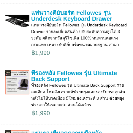
แท่นวางคีย์บอร์ด Fellowes รุ่น
Underdesk Keyboard Drawer
แท่นวางคีย์บอร์ด Fellowes รุ่น Underdesk Keyboard
Drawer รายละเอียดสินค้า ปรับระดับความสูงได้ 3
ระดับ ผลิตจากวัสดุรีไซเคิล 100% ทนทานต่อแรง
กระแทก เหมาะกับคีย์บอร์ดขนาดมาตรฐาน สามา...
฿1,990
ที่รองหลัง Fellowes รุ่น Ultimate
Back Support
ที่รองหลัง Fellowes รุ่น Ultimate Back Support ราย
ละเอียด โฟมสังเคราะห์ช่วยพยุงและรองรับกระดูกสัน
หลังไม่ให้ปวดเมื่อย มีโฟมสังเคราะห์ 3 ส่วน ช่วยพยุง
ช่วงเอวให้เหมาะสม ส่วนโค้งเว้าร...
฿1,990