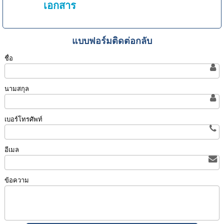
เอกสาร
แบบฟอร์มติดต่อกลับ
ชื่อ
นามสกุล
เบอร์โทรศัพท์
อีเมล
ข้อความ