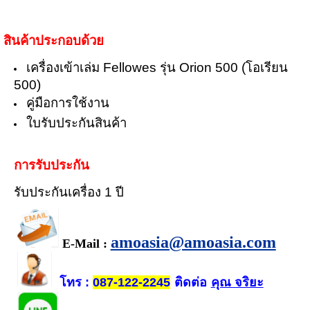
สินค้าประกอบด้วย
เครื่องเข้าเล่ม Fellowes รุ่น Orion 500 (โอเรียน
500)
คู่มือการใช้งาน
ใบรับประกันสินค้า
การรับประกัน
รับประกันเครื่อง 1 ปี
amoasia@amoasia.com
E-Mail :
โทร
ติดต่อ
คุณ จริยะ
:
087-122-2245