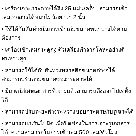
• เครื่องเจาะกระดาษได้ถึง 25 แผ่น/ครั้ง สามารถเข้า
เล่มเอกสารได้หนาไม่น้อยกว่า 2 นิ้ว
• ใช้ได้กับสันห่วงในการเข้าเล่มขนาดหนาบางได้ตาม
ต้องการ
• เครื่องเข้าเล่มกระดูกงู ตัวเครื่องทำจากโลหะอย่างดี
ทนทานสูง
• สามารถใช้ได้กับสันห่วงพลาสติกขนาดต่างๆได้
สามารถปรับตามขนาดของกระดาษได้
• มีถาดใส่เศษเอกสารที่เจาะแล้วสามารถดึงออกไปเททิ้ง
ได้
• สามารถปรับระยะห่างระหว่างขอบกระดาษกับรูเจาะได้
• สามารถยกเว้นใบมีด เพื่อปิดช่องในการเจาะรูเอกสาร
ได้ ความสามารถในการเข้าเล่ม 500 เล่ม/ชั่วโมง