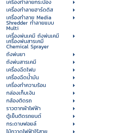
เครื่องทำลายกระป๋อง
เครื่องทำลายฮาร์ดดิส
เครื่องทำลาย Media
Shredder ทำลายแบบ
Multi
เครื่องพ่นเคมี ถังพ่นเคมี
เครื่องพ่นสารเคมี
Chemical Sprayer
ถังพ่นยา
ถังพ่นสารเคมี
เครื่องฉีดโฟม
เครื่องฉีดน้ำมัน
เครื่องทำความร้อน
กล่องเก็บเงิน
กล้องติดรถ
ราวตากผ้าไฟฟ้า
ตู้เย็นติดรถยนต์
กระดาษฟอยล์
ไม้กวาดไฟฟ้าไร้สาย