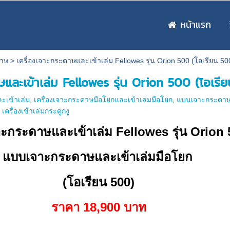
หน้าแรก
ดาษ
>
เครื่องเจาะกระดาษและเข้าเล่ม Fellowes รุ่น Orion 500 (โอเรียน 50
ษและเข้าเล่ม Fellowes รุ่น Orion 500 (โอเรี
ะเข้าเล่ม
,
เครื่องเจาะกระดาษมือโยกและเข้าเล่มมือโยก
,
แบบเจาะกระดาษแ
,
เครื่องเข้าเล่มกระดูกงู
จาะกระดาษและเข้าเล่ม Fellowes รุ่น Orion
แบบเจาะกระดาษและเข้าเล่มมือโยก
(โอเรียน 500)
ราคา 18,900 บาท