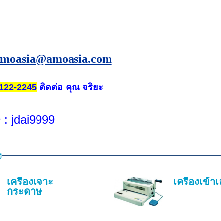
amoasia@amoasia.com
ติดต่อ
คุณ จริยะ
122-2245
D
: jdai9999
ง
เครื่องเจาะ
เครื่องเข้าเ
กระดาษ