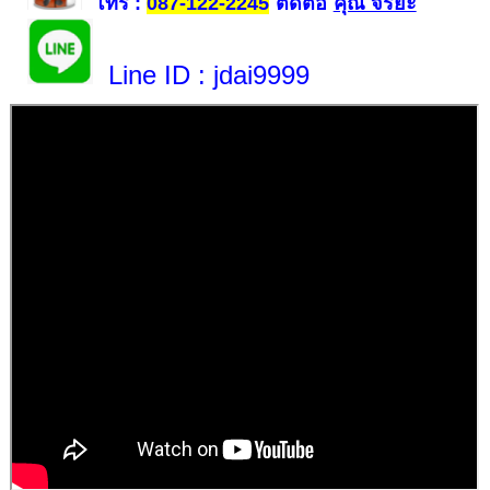
โทร
ติดต่อ
คุณ จริยะ
:
087-122-2245
Line ID
: jdai9999