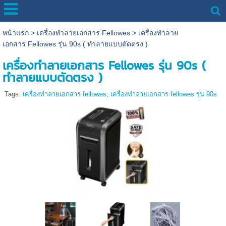
หน้าแรก
>
เครื่องทำลายเอกสาร Fellowes
>
เครื่องทำลาย
เอกสาร Fellowes รุ่น 90s ( ทำลายแบบตัดตรง )
เครื่องทำลายเอกสาร Fellowes รุ่น 90s (
ทำลายแบบตัดตรง )
Tags:
เครื่องทำลายเอกสาร fellowes
,
เครื่องทำลายเอกสาร fellowes รุ่น 90s