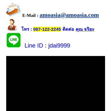
amoasia@amoasia.com
E-Mail :
โทร
ติดต่อ
คุณ จริยะ
:
087-122-2245
Line ID
: jdai9999