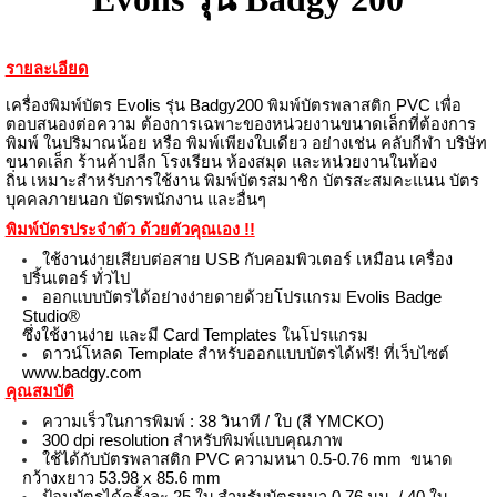
รายละเอียด
เครื่องพิมพ์บัตร Evolis รุ่น Badgy200 พิมพ์บัตรพลาสติก PVC เพื่อ
ตอบสนองต่อความ ต้องการเฉพาะของหน่วยงานขนาดเล็กที่ต้องการ
พิมพ์ ในปริมาณน้อย
หรือ พิมพ์เพียงใบเดียว อย่างเช่น คลับกีฬา บริษัท
ขนาดเล็ก ร้านค้าปลีก โรงเรียน ห้องสมุด และหน่วยงานในท้อง
ถิ่น
เหมาะสำหรับการใช้งาน พิมพ์บัตรสมาชิก บัตรสะสมคะแนน บัตร
บุคคลภายนอก บัตรพนักงาน และอื่นๆ
พิมพ์บัตรประจำตัว ด้วยตัวคุณเอง !!
ใช้งานง่ายเสียบต่อสาย USB กับคอมพิวเตอร์ เหมือน เครื่อง
ปริ้นเตอร์ ทั่วไป
ออกแบบบัตรได้อย่างง่ายดายด้วยโปรแกรม Evolis Badge
Studio®
ซึ่งใช้งานง่าย และมี Card Templates ในโปรแกรม
ดาวน์โหลด Template สำหรับออกแบบบัตรได้ฟรี! ที่เว็บไซต์
www.badgy.com
คุณสมบัติ
ความเร็วในการพิมพ์ : 38 วินาที / ใบ (สี YMCKO)
300 dpi resolution สำหรับพิมพ์แบบคุณภาพ
ใช้ได้กับบัตรพลาสติก PVC ความหนา 0.5-0.76 mm ขนาด
กว้างxยาว 53.98 x 85.6 mm
ป้อนบัตรได้ครั้งละ 25 ใบ สำหรับบัตรหนา 0.76 มม. / 40 ใบ