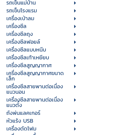
รถเข็นแม่บ้าน
รถเข็นโรงแรม
เครื่องเป่าลม
เครื่องซีล
เครื่องซีลถุง
เครื่องซีลฟอยล์
เครื่องซีลแบบหนีบ
เครื่องซีลเท้าเหยียบ
เครื่องซีลสูญญากาศ
เครื่องซีลสูญญากาศขนาด
เล็ก
เครื่องซีลสายพานต่อเนื่อง
แนวนอน
เครื่องซีลสายพานต่อเนื่อง
แนวตั้ง
ถังพ่นแลคเกอร์
หัวแร้ง USB
เครื่องตัดโฟม