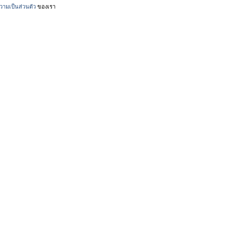
ามเป็นส่วนตัว
ของเรา