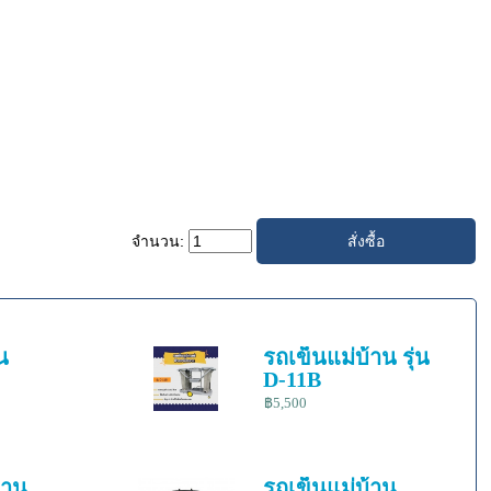
จำนวน:
่น
รถเข็นแม่บ้าน รุ่น
D-11B
฿5,500
้าน
รถเข็นแม่บ้าน