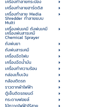
เครื่องทำลายกระป๋อง
เครื่องทำลายฮาร์ดดิส
เครื่องทำลาย Media
Shredder ทำลายแบบ
Multi
เครื่องพ่นเคมี ถังพ่นเคมี
เครื่องพ่นสารเคมี
Chemical Sprayer
ถังพ่นยา
ถังพ่นสารเคมี
เครื่องฉีดโฟม
เครื่องฉีดน้ำมัน
เครื่องทำความร้อน
กล่องเก็บเงิน
กล้องติดรถ
ราวตากผ้าไฟฟ้า
ตู้เย็นติดรถยนต์
กระดาษฟอยล์
ไม้กวาดไฟฟ้าไร้สาย