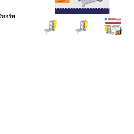
ีสอร์ท