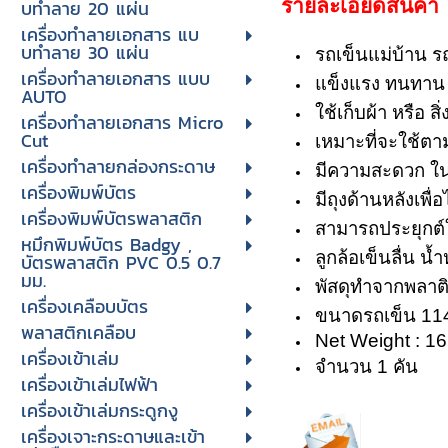
รายละเอียดสินค้า
บทําลาย 20 แผ่น
เครื่องทําลายเอกสาร แบ
บทําลาย 30 แผ่น
รถเข็นแม่บ้าน ร
เครื่องทำลายเอกสาร แบบ
แข็งแรง ทนทาน
AUTO
ใช้เก็บผ้า หรือ ส
เครื่องทำลายเอกสาร Micro
Cut
เหมาะที่จะใช้ตาม
เครื่องทำลายกล่องกระดาษ
มีความสะดวก ใน
เครื่องพิมพ์บัตร
มีถุงด้านหลังเพ
เครื่องพิมพ์บัตรพลาสติก
สามารถประยุกต์
หมึกพิมพ์บัตร Badgy ,
ลูกล้อเข็นลื่น น้
บัตรพลาสติก PVC 0.5 0.7
มม.
พัสดุทำจากพลาติ
เครื่องเคลือบบัตร
ขนาดรถเข็น 11
พลาสติกเคลือบ
Net Weight : 16
เครื่องเข้าเล่ม
จำนวน 1 คัน
เครื่องเข้าเล่มไฟฟ้า
เครื่องเข้าเล่มกระดูกงู
เครื่องเจาะกระดาษและเข้า