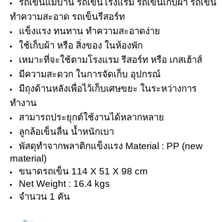
รถเข็นแม่บ้าน รถเข็นโรงแรม รถเข็นเก็บผ้า รถเข็น
ทำความสะอาด รถเข็นรีสอร์ท
แข็งแรง ทนทาน ทำความสะอาดง่าย
ใช้เก็บผ้า หรือ สิ่งของ ในห้องพัก
เหมาะที่จะใช้ตามโรงแรม รีสอร์ท หรือ เกสเฮ้าส์
มีความสะดวก ในการจัดเก็บ อุปกรณ์
มีถุงด้านหลังเพื่อไว้เก็บเศษขยะ ในระหว่างการ
ทำงาน
สามารถประยุกต์ใช้งานได้หลากหลาย
ลูกล้อเข็นลื่น น้ำหนักเบา
พัสดุทำจากพลาติกแข็งแรง Material : PP (new
material)
ขนาดรถเข็น 114 X 51 X 98 cm
Net Weight : 16.4 kgs
จำนวน 1 คัน