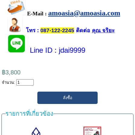
amoasia@amoasia.com
E-Mail :
โทร
ติดต่อ
คุณ จริยะ
:
087-122-2245
Line ID
: jdai9999
฿3,800
จำนวน:
รายการที่เกี่ยวข้อง