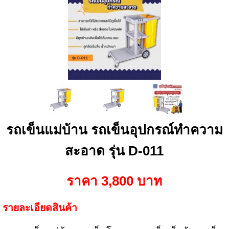
รถเข็นแม่บ้าน รถเข็นอุปกรณ์ทำความ
สะอาด รุ่น D-011
ราคา 3,800 บาท
รายละเอียดสินค้า