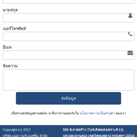
นามสกุล
เบอร์โทรศัพท์
อีเมล
ข้อความ
เมื่อท่านส่งข้อมูลผ่านฟอร์ม จะถือว่าท่านยอมรับใน
นโยบายความเป็นส่วนตัว
ของเรา
Copyright (c) 2017
555 ซ.ลาดพร้าว 71(ซ.สังคมสงเคราะห์ 11)
บริษัท แอดวานซ์ แมชชีน จำกัด
แขวงสะพานสอง เขตวังทองหลาง กรุงเทพฯ 10310