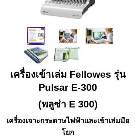
เครื่องเข้าเล่ม Fellowes รุ่น
Pulsar E-300
(พลูซ่า E 300)
เครื่องเจาะกระดาษไฟฟ้าและเข้าเล่มมือ
โยก