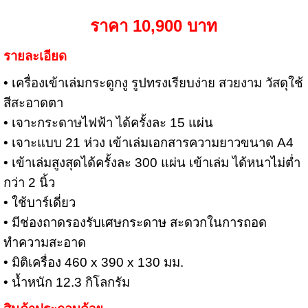
ราคา 10,900 บาท
รายละเอียด
• เครื่องเข้าเล่มกระดูกงู รูปทรงเรียบง่าย สวยงาม วัสดุใช้
สีสะอาดตา
• เจาะกระดาษไฟฟ้า ได้ครั้งละ 15 แผ่น
• เจาะแบบ 21 ห่วง เข้าเล่มเอกสารความยาวขนาด A4
• เข้าเล่มสูงสุดได้ครั้งละ 300 แผ่น เข้าเล่ม ได้หนาไม่ต่ำ
กว่า 2 นิ้ว
• ใช้บาร์เดี่ยว
• มีช่องถาดรองรับเศษกระดาษ สะดวกในการถอด
ทำความสะอาด
• มิติเครื่อง 460 x 390 x 130 มม.
• น้ำหนัก 12.3 กิโลกรัม