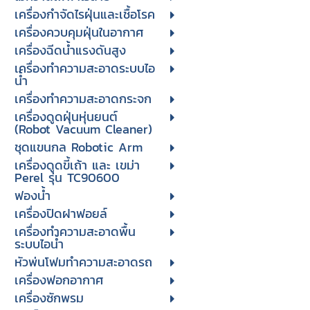
เครื่องกำจัดไรฝุ่นและเชื้อโรค
เครื่องควบคุมฝุ่นในอากาศ
เครื่องฉีดน้ำแรงดันสูง
เครื่องทำความสะอาดระบบไอ
น้ำ
เครื่องทำความสะอาดกระจก
เครื่องดูดฝุ่นหุ่นยนต์
(Robot Vacuum Cleaner)
ชุดแขนกล Robotic Arm
เครื่องดูดขี้เถ้า และ เขม่า
Perel รุ่น TC90600
ฟองน้ำ
เครื่องปิดฝาฟอยล์
เครื่องทำความสะอาดพื้น
ระบบไอน้ำ
หัวพ่นโฟมทำความสะอาดรถ
เครื่องฟอกอากาศ
เครื่องซักพรม