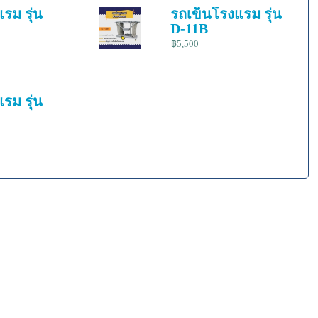
รม รุ่น
รถเข็นโรงแรม รุ่น
D-11B
฿5,500
รม รุ่น