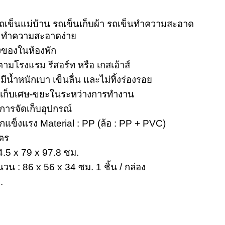
ถเข็นแม่บ้าน
รถเข็นเก็บผ้า
รถเข็นทำความสะอาด
 ทำความสะอาดง่าย
ิ่งของในห้องพัก
ามโรงแรม รีสอร์ท หรือ เกสเฮ้าส์
น้ำหนักเบา เข็นลื่น และไม่ทิ้งร่องรอย
พื่อเก็บเศษ-ขยะในระหว่างการทำงาน
ารจัดเก็บอุปกรณ์
ิกแข็งแรง
Material : PP
(
ล้อ :
PP + PVC)
ิตร
.5 x 79 x 97.8 ซม.
นวน : 86 x 56 x 34
ซม.
1 ชิ้น / กล่อง
.