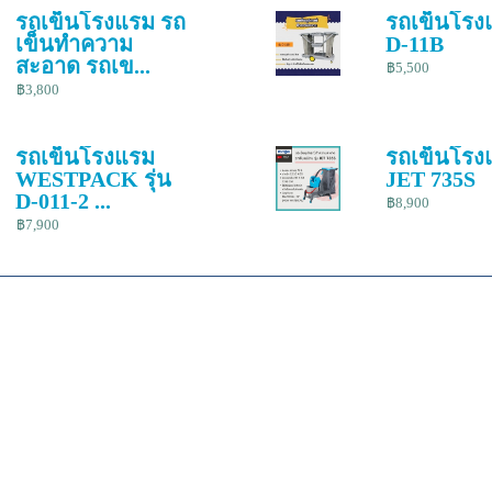
รถเข็นโรงแรม รถ
รถเข็นโรงแ
เข็นทำความ
D-11B
สะอาด รถเข...
฿5,500
฿3,800
รถเข็นโรงแรม
รถเข็นโรงแ
WESTPACK รุ่น
JET 735S
D-011-2 ...
฿8,900
฿7,900