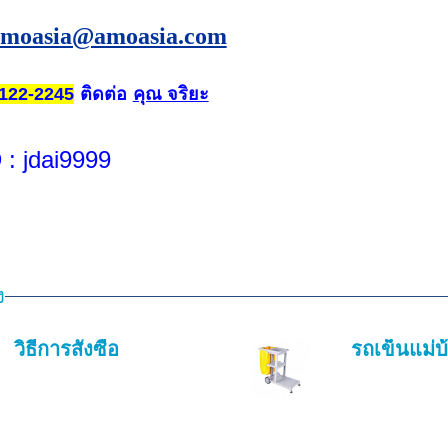
amoasia@amoasia.com
ติดต่อ
คุณ จริยะ
122-2245
D
: jdai9999
ง
วิธีการสั่งซื้อ
รถเข็นแม่บ