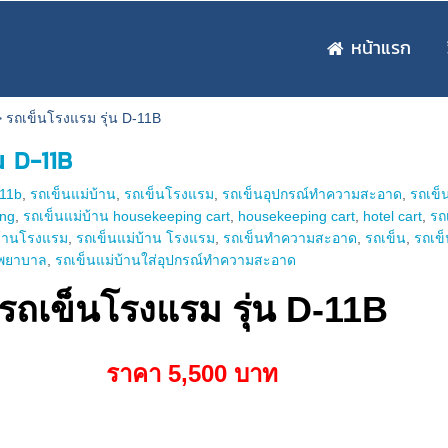
หน้าแรก
>
รถเข็นโรงแรม รุ่น D-11B
น D-11B
-11b
,
รถเข็นแม่บ้าน
,
รถเข็นโรงแรม
,
รถเข็นอุปกรณ์ทำความสะอาด
,
รถเข็
ing
,
รถเข็นแม่บ้าน housekeeping cart
,
housekeeping cart
,
hotel cart
,
รถ
บ้านโรงแรม
,
รถเข็นแม่บ้าน โรงแรม
,
รถเข็นทำความสะอาด
,
รถเข็น
,
รถเข็
งพยาบาล
,
รถเข็นแม่บ้านใส่อุปกรณ์ทำความสะอาด
รถเข็นโรงแรม รุ่น D-11B
ราคา 5,500 บาท