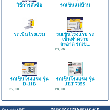
วิธีการสั่งซื้อ
รถเข็นแม่บ้าน
รถเข็นโรงแรม
รถเข็นโรงแรม รถ
เข็นทำความ
สะอาด รถเข...
฿3,800
รถเข็นโรงแรม รุ่น
รถเข็นโรงแรม รุ่น
D-11B
JET 735S
฿5,500
฿8,900
Copyright (c) 2017
555 ซ.ลาดพร้าว 71(ซ.สังคมสงเคราะห์ 11)