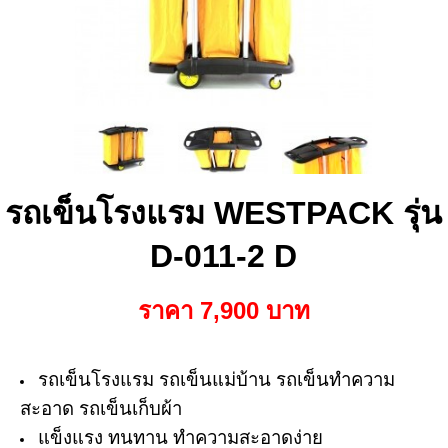
รถเข็นโรงแรม WESTPACK รุ่น
D-011-2 D
ราคา 7,900 บาท
รถเข็นโรงแรม รถเข็นแม่บ้าน รถเข็นทำความ
สะอาด รถเข็นเก็บผ้า
แข็งแรง ทนทาน ทำความสะอาดง่าย