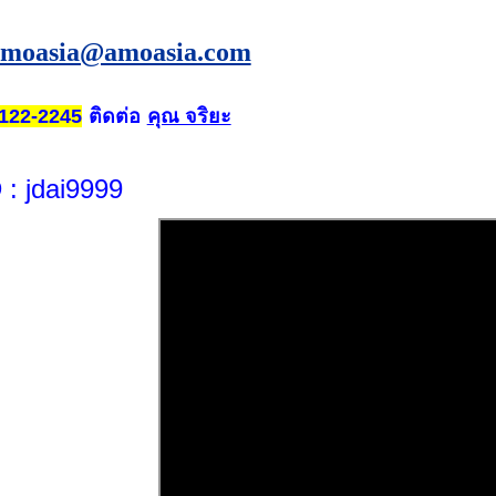
amoasia@amoasia.com
ติดต่อ
คุณ จริยะ
122-2245
D
: jdai9999