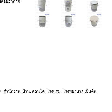
นปล่อยอากาศ
งนอน, สำนักงาน, บ้าน, คอนโด, โรงแรม, โรงพยาบาล เป็นต้น