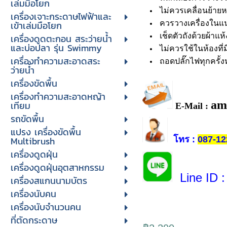
เล่มมือโยก
ไม่ควรเคลื่อนย้าย
เครื่องเจาะกระดาษไฟฟ้าและ
ควรวางเครื่องในแนว
เข้าเล่มมือโยก
เช็ดตัวถังด้วยผ้าแ
เครื่องดูดตะกอน สระว่ายน้ำ
และบ่อปลา รุ่น Swimmy
ไม่ควรใช้ในห้องที่ม
เครื่องทำความสะอาดสระ
ถอดปลั๊กไฟทุกครั้
ว่ายน้ำ
เครื่องขัดพื้น
เครื่องทำความสะอาดหญ้า
am
เทียม
E-Mail :
รถขัดพื้น
แปรง เครื่องขัดพื้น
โทร
:
087-12
Multibrush
เครื่องดูดฝุ่น
เครื่องดูดฝุ่นอุตสาหกรรม
Line ID
:
เครื่องสแกนนามบัตร
เครื่องนับคน
เครื่องนับจํานวนคน
ที่ตัดกระดาษ