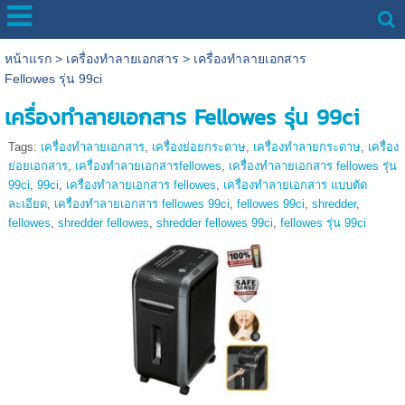
หน้าแรก
>
เครื่องทำลายเอกสาร
>
เครื่องทำลายเอกสาร
Fellowes รุ่น 99ci
เครื่องทำลายเอกสาร Fellowes รุ่น 99ci
Tags:
เครื่องทำลายเอกสาร
,
เครื่องย่อยกระดาษ
,
เครื่องทำลายกระดาษ
,
เครื่อง
ย่อยเอกสาร
,
เครื่องทำลายเอกสารfellowes
,
เครื่องทำลายเอกสาร fellowes รุ่น
99ci
,
99ci
,
เครื่องทำลายเอกสาร fellowes
,
เครื่องทำลายเอกสาร แบบตัด
ละเอียด
,
เครื่องทำลายเอกสาร fellowes 99ci
,
fellowes 99ci
,
shredder
,
fellowes
,
shredder fellowes
,
shredder fellowes 99ci
,
fellowes รุ่น 99ci