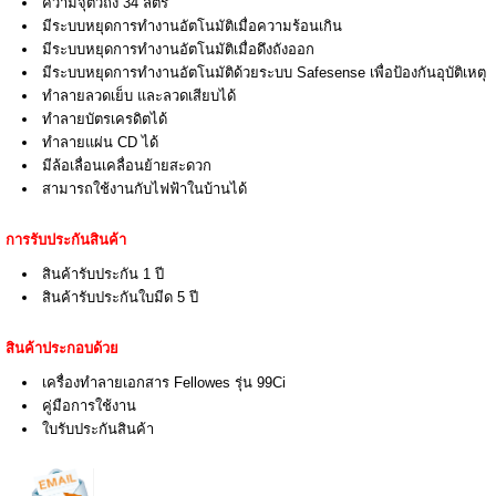
ความจุตัวถัง 34 ลิตร
มีระบบหยุดการทำงานอัตโนมัติเมื่อความร้อนเกิน
มีระบบหยุดการทำงานอัตโนมัติเมื่อดึงถังออก
มีระบบหยุดการทำงานอัตโนมัติด้วยระบบ Safesense เพื่อป้องกันอุบัติเหตุ
ทำลายลวดเย็บ และลวดเสียบได้
ทำลายบัตรเครดิตได้
ทำลายแผ่น CD ได้
มีล้อเลื่อนเคลื่อนย้ายสะดวก
สามารถใช้งานกับไฟฟ้าในบ้านได้
การรับประกันสินค้า
สินค้ารับประกัน 1 ปี
สินค้ารับประกันใบมีด 5 ปี
สินค้าประกอบด้วย
เครื่องทำลายเอกสาร Fellowes รุ่น 99Ci
คู่มือการใช้งาน
ใบรับประกันสินค้า