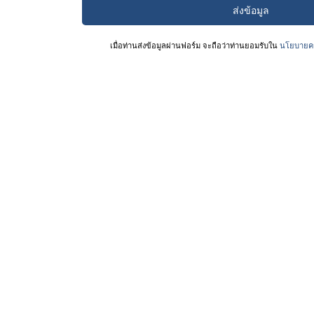
เมื่อท่านส่งข้อมูลผ่านฟอร์ม จะถือว่าท่านยอมรับใน
นโยบายคว