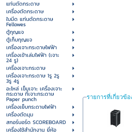
แท่นตัดกระดาษ
เครื่องตัดกระดาษ
ใบมีด แท่นตัดกระดาษ
Fellowes
ตู้กุญแจ
ตู้เก็บกุญแจ
เครื่องเจาะกระดาษไฟฟ้า
เครื่องเข้าเล่มไฟฟ้า (เจาะ
24 รู)
เครื่องเจาะกระดาษ
เครื่องเจาะกระดาษ 1รู 2รู
3รู 4รู
อะไหล่ เข็มเจาะ เครื่องเจาะ
กระดาษ ที่เจาะกระดาษ
รายการที่เกี่ยวข้อ
Paper punch
เครื่องเย็บกระดาษไฟฟ้า
เครื่องตัดมุม
สกอร์บอร์ด SCOREBOARD
เครื่องใช้สำนักงาน ยี่ห้อ