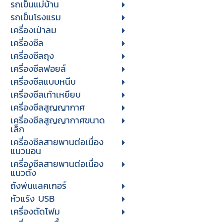
รถเข็นแม่บ้าน
รถเข็นโรงแรม
เครื่องเป่าลม
เครื่องซีล
เครื่องซีลถุง
เครื่องซีลฟอยล์
เครื่องซีลแบบหนีบ
เครื่องซีลเท้าเหยียบ
เครื่องซีลสูญญากาศ
เครื่องซีลสูญญากาศขนาด
เล็ก
เครื่องซีลสายพานต่อเนื่อง
แนวนอน
เครื่องซีลสายพานต่อเนื่อง
แนวตั้ง
ถังพ่นแลคเกอร์
หัวแร้ง USB
เครื่องตัดโฟม