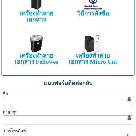
เครื่องทำลาย
วิธีการสั่งซื้อ
เอกสาร
เครื่องทำลาย
เครื่องทำลาย
เอกสาร Fellowes
เอกสาร Micro Cut
แบบฟอร์มติดต่อกลับ
ชื่อ
นามสกุล
เบอร์โทรศัพท์