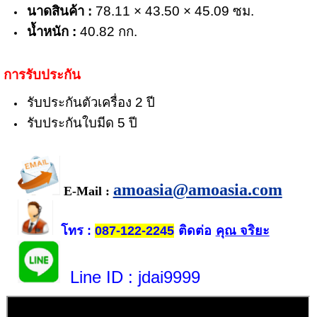
นาดสินค้า :
78.11 × 43.50 × 45.09 ซม.
น้ำหนัก :
40.82 กก.
การรับประกัน
รับประกันตัวเครื่อง 2 ปี
รับประกันใบมีด 5 ปี
amoasia@amoasia.com
E-Mail :
โทร
ติดต่อ
คุณ จริยะ
:
087-122-2245
Line ID
: jdai9999