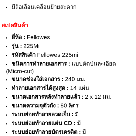
มีล้อเลื่อนเคลื่อนย้ายสะดวก
สเปคสินค้า
ยี่ห้อ :
Fellowes
รุ่น :
225Mi
รหัสสินค้า
Fellowes 225mi
ชนิดการทำลายเอกสาร :
แบบตัดป่นละเอียด
(Micro-cut)
ขนาดช่องใส่เอกสาร :
240 มม.
ทำลายเอกสารได้สูงสุด :
14 แผ่น
ขนาดเอกสารหลังทำลายแล้ว :
2 x 12 มม.
ขนาดความจุตัวถัง :
60 ลิตร
ระบบย่อยทำลายลวดเย็บ :
มี
ระบบย่อยทำลายแผ่น CD :
มี
ระบบย่อยทำลายบัตรเครดิต :
มี