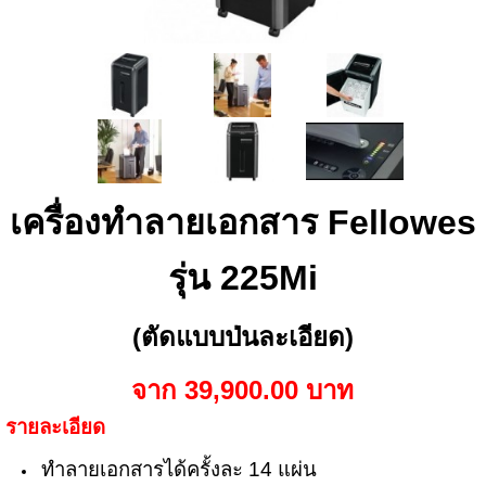
เครื่องทำลายเอกสาร Fellowes
รุ่น 225Mi
(ตัดแบบป่นละเอียด)
จาก 39
,900.00
บาท
รายละเอียด
ทำลายเอกสารได้ครั้งละ 14 แผ่น