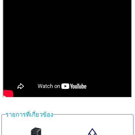
รายการที่เกี่ยวข้อง