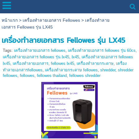
หน้าแรก
>
เครื่องทำลายเอกสาร Fellowes
>
เครื่องทำลาย
เอกสาร Fellowes รุ่น LX45
เครื่องทำลายเอกสาร Fellowes รุ่น LX45
Tags:
เครื่องทำลายเอกสาร fellowes
,
เครื่องทำลายเอกสาร fellowes รุ่น 60cs
,
เครื่องทำลายเอกสาร fellowes รุ่น lx45
,
lx45
,
เครื่องทำลายเอกสาร fellowes
lx45
,
เครื่องทำลายเอกสาร
,
fellowes lx45
,
เครื่องทำลายกระดาษ
,
เครื่อง
ทำลายเอกสารfellowes
,
เครื่องทำลายกระดาษ fellowes
,
shredder
,
shredder
fellowes
,
fellowes
,
fellowes thailand
,
fellowes shredder