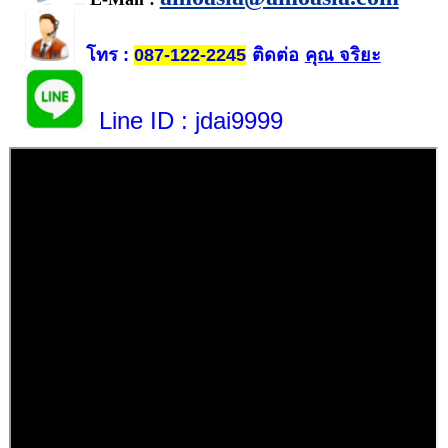
โทร
ติดต่อ
คุณ จริยะ
:
087-122-2245
Line ID
: jdai9999