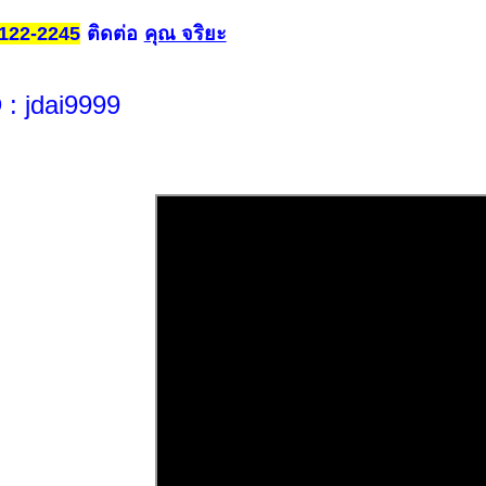
ติดต่อ
คุณ จริยะ
122-2245
D
: jdai9999