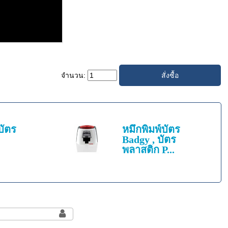
จำนวน:
บัตร
หมึกพิมพ์บัตร
Badgy , บัตร
พลาสติก P...