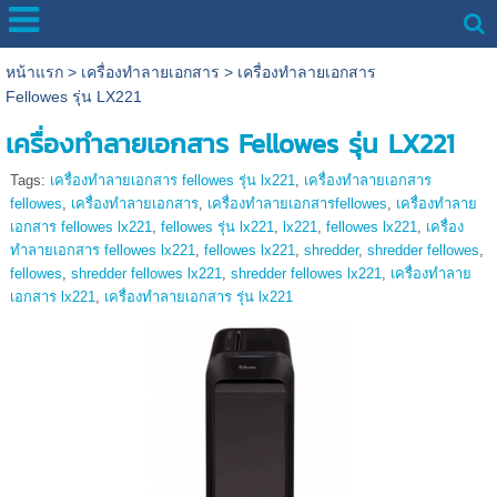
หน้าแรก
>
เครื่องทำลายเอกสาร
>
เครื่องทำลายเอกสาร
Fellowes รุ่น LX221
เครื่องทำลายเอกสาร Fellowes รุ่น LX221
Tags:
เครื่องทำลายเอกสาร fellowes รุ่น lx221
,
เครื่องทำลายเอกสาร
fellowes
,
เครื่องทำลายเอกสาร
,
เครื่องทำลายเอกสารfellowes
,
เครื่องทำลาย
เอกสาร fellowes lx221
,
fellowes รุ่น lx221
,
lx221
,
fellowes lx221
,
เครื่อง
ทำลายเอกสาร fellowes lx221
,
fellowes lx221
,
shredder
,
shredder fellowes
,
fellowes
,
shredder fellowes lx221
,
shredder fellowes lx221
,
เครื่องทำลาย
เอกสาร lx221
,
เครื่องทำลายเอกสาร รุ่น lx221