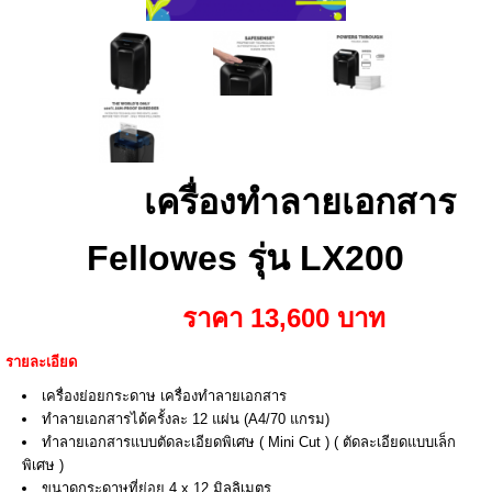
เครื่องทำลายเอกสาร
Fellowes รุ่น LX200
ราคา 13,600 บาท
รายละเอียด
เครื่องย่อยกระดาษ เครื่องทำลายเอกสาร
ทำลายเอกสารได้ครั้งละ 12 แผ่น (A4/70 แกรม)
ทำลายเอกสารแบบตัดละเอียดพิเศษ ( Mini Cut ) ( ตัดละเอียดแบบเล็ก
พิเศษ )
ขนาดกระดาษที่ย่อย 4 x 12 มิลลิเมตร