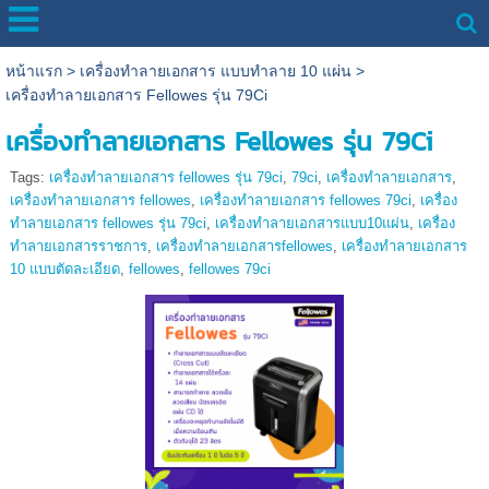
หน้าแรก
>
เครื่องทําลายเอกสาร แบบทําลาย 10 แผ่น
>
เครื่องทำลายเอกสาร Fellowes รุ่น 79Ci
เครื่องทำลายเอกสาร Fellowes รุ่น 79Ci
Tags:
เครื่องทำลายเอกสาร fellowes รุ่น 79ci
,
79ci
,
เครื่องทำลายเอกสาร
,
เครื่องทำลายเอกสาร fellowes
,
เครื่องทำลายเอกสาร fellowes 79ci
,
เครื่อง
ทำลายเอกสาร fellowes รุ่น 79ci
,
เครื่องทำลายเอกสารแบบ10แผ่น
,
เครื่อง
ทำลายเอกสารราชการ
,
เครื่องทำลายเอกสารfellowes
,
เครื่องทำลายเอกสาร
10 แบบตัดละเอียด
,
fellowes
,
fellowes 79ci