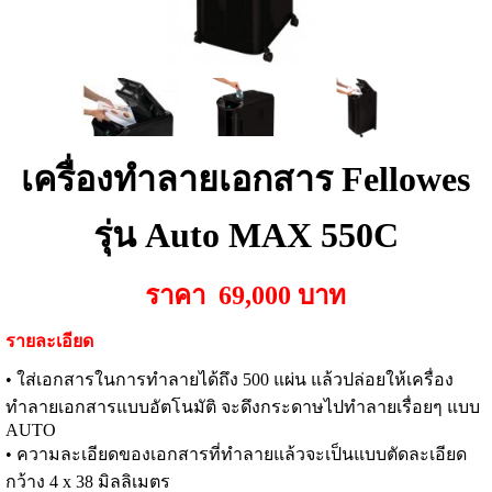
เครื่องทำลายเอกสาร Fellowes
รุ่น
Auto MAX 550C
ราคา 69,000 บาท
รายละเอียด
• ใส่เอกสารในการทำลายได้ถึง 500 แผ่น แล้วปล่อยให้เครื่อง
ทำลายเอกสารแบบอัตโนมัติ จะดึงกระดาษไปทำลายเรื่อยๆ แบบ
AUTO
• ความละเอียดของเอกสารที่ทำลายแล้วจะเป็นแบบตัดละเอียด
กว้าง 4 x 38 มิลลิเมตร