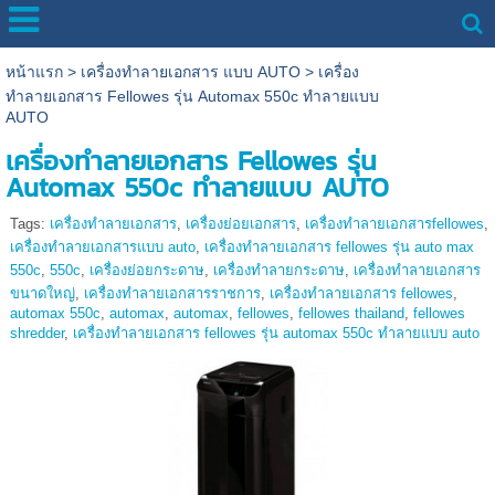
หน้าแรก
>
เครื่องทำลายเอกสาร แบบ AUTO
>
เครื่อง
ทำลายเอกสาร Fellowes รุ่น Automax 550c ทำลายแบบ
AUTO
เครื่องทำลายเอกสาร Fellowes รุ่น
Automax 550c ทำลายแบบ AUTO
Tags:
เครื่องทำลายเอกสาร
,
เครื่องย่อยเอกสาร
,
เครื่องทำลายเอกสารfellowes
,
เครื่องทำลายเอกสารแบบ auto
,
เครื่องทำลายเอกสาร fellowes รุ่น auto max
550c
,
550c
,
เครื่องย่อยกระดาษ
,
เครื่องทำลายกระดาษ
,
เครื่องทำลายเอกสาร
ขนาดใหญ่
,
เครื่องทำลายเอกสารราชการ
,
เครื่องทำลายเอกสาร fellowes
,
automax 550c
,
automax
,
automax
,
fellowes
,
fellowes thailand
,
fellowes
shredder
,
เครื่องทำลายเอกสาร fellowes รุ่น automax 550c ทำลายแบบ auto