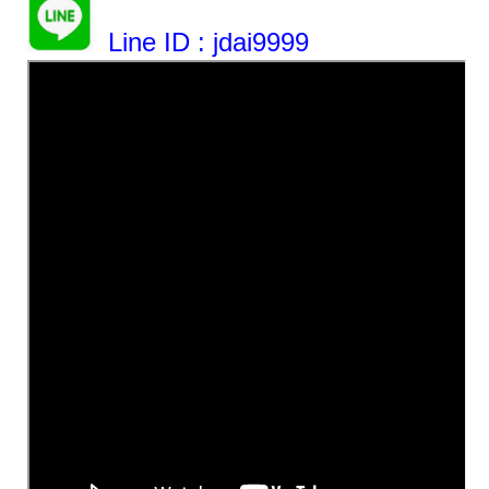
Line ID
: jdai9999