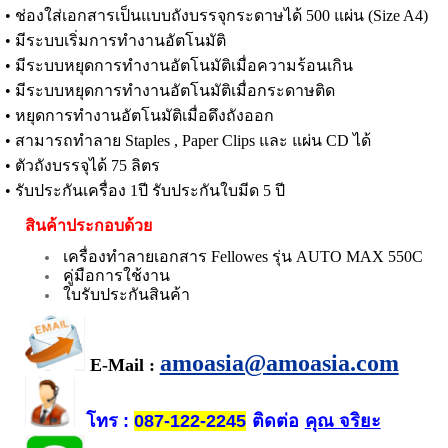
• ช่องใส่เอกสารเป็นแบบถังบรรจุกระดาษได้ 500 แผ่น (Size A4)
• มีระบบเริ่มการทำงานอัตโนมัติ
• มีระบบหยุดการทำงานอัตโนมัติเมื่อความร้อนเกิน
• มีระบบหยุดการทำงานอัตโนมัติเมื่อกระดาษติด
• หยุดการทำงานอัตโนมัติเมื่อดึงถังออก
• สามารถทำลาย Staples , Paper Clips และ แผ่น CD ได้
• ตัวถังบรรจุได้ 75 ลิตร
• รับประกันเครื่อง 1ปี รับประกันใบมีด 5 ปี
สินค้าประกอบด้วย
เครื่องทำลายเอกสาร Fellowes รุ่น AUTO MAX 550C
คู่มือการใช้งาน
ใบรับประกันสินค้า
amoasia@amoasia.com
E-Mail :
โทร
ติดต่อ
คุณ จริยะ
:
087-122-2245