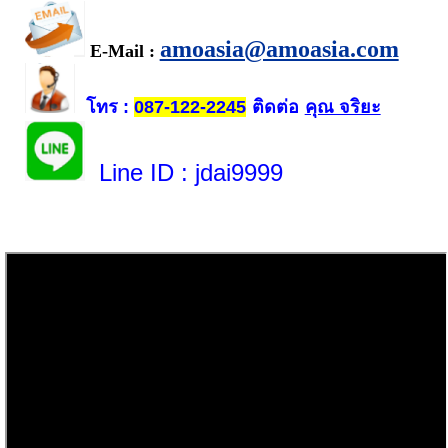
amoasia@amoasia.com
E-Mail :
โทร
ติดต่อ
คุณ จริยะ
:
087-122-2245
Line ID
: jdai9999