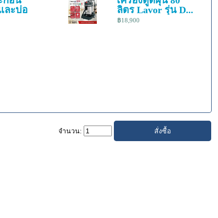
ตะกอน
เครื่องดูดฝุ่น 80
และบ่อ
ลิตร Lavor รุ่น D...
฿18,900
จำนวน: