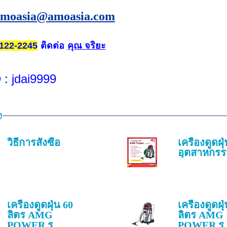
amoasia@amoasia.com
ติดต่อ
คุณ จริยะ
122-2245
D
: jdai9999
ง
วิธีการสั่งซื้อ
เครื่องดูดฝุ
อุตสาหกร
เครื่องดูดฝุ่น 60
เครื่องดูดฝุ
ลิตร AMG
ลิตร AMG
POWER รุ...
POWER รุ..