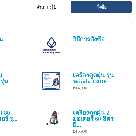
จำนวน:
้น
วิธีการสั่งซื้อ
่น
เครื่องดูดฝุ่น รุ่น
รุ่น
Windy 130IF
฿14,900
่น 80
เครื่องดูดฝุ่น 2
ร์ รุ...
มอเตอร์ 60 ลิตร
ยี...
฿15,900