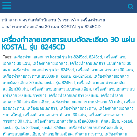
หน้าแรก
>
ครุภัณฑ์สำนักงาน (ราชการ)
>
เครื่องทําลาย
เอกสารแบบตัดละเอียด 30 แผ่น KOSTAL รุ่น 8245CD
เครื่องทําลายเอกสารแบบตัดละเอียด 30 แผ่น
KOSTAL รุ่น 8245CD
Tags:
เครื่องทำลายเอกสาร kostal รุ่น ks-8245cd
,
8245cd
,
เครื่องทำลาย
เอกสาร 30 แผ่น
,
เครื่องทำลายเอกสาร
,
เครื่องทำลายเอกสาร แบบทำลาย 30
แผ่น
,
เครื่องทำลายเอกสาร รุ่น ks-8245cd
,
เครื่องทำลายเอกสารแบบ 30 แผ่น
,
เครื่องทำลายกระดาษแบบ30แผ่น
,
kostal ks-8245cd
,
เครื่องทําลายเอกสาร
แบบตัดละเอียด 30 แผ่น kostal รุุ่น 8245cd
,
เครื่องทําลายเอกสารแบบตัด
ละเอียด30แผ่น
,
เครื่องทําลายเอกสารแบบตัดละเอียด
,
เครื่องทําลายเอกสาร แบ
บทําลาย 30 แผ่น ราชการ
,
เครื่องทําลายเอกสาร 30 แผ่น
,
เครื่องทําลาย
เอกสาร 30 แผ่น ตัดละเอียด
,
เครื่องทําลายเอกสาร แบบทําลาย 30 แผ่น
,
เครื่อง
ย่อยกระดาษ
,
เครื่องย่อยเอกสาร
,
เครื่องทำลายกระดาษ
,
เครื่องทำลายเอกสาร
ขนาดใหญ่
,
เครื่องทําลายเอกสาร ทําลาย 30 แผ่น
,
เครื่องทําลายเอกสาร
ราชการ 30 แผ่น
,
เครื่องทําลายเอกสารตัดละเอียด30แผ่น
,
ตัดละเอียด
,
kostal
,
kostal รุ่น ks-8245cd
,
kostal 8245cd
,
เครื่องทําลายเอกสารตัดละเอียด
,
ทำลายแบบตัดละเอียด
,
ทำลายตัดละเอียด
,
ทำลาย กระดาษ
,
เครื่องทําลาย