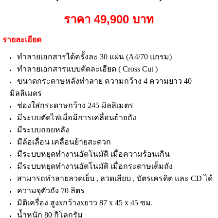
ราคา 49,900 บาท
รายละเอียด
ทำลายเอกสารได้ครั้งละ 30 แผ่น (A4/70 แกรม)
ทำลายเอกสารแบบตัดละเอียด ( Cross Cut )
ขนาดกระดาษหลังทำลาย ความกว้าง 4 ความยาว 40
มิลลิเมตร
ช่องใส่กระดาษกว้าง 245 มิลลิเมตร
มีระบบตัดไฟเมื่อมีการเคลื่อนย้ายถัง
มีระบบถอยหลัง
มีล้อเลื่อน เคลื่อนย้ายสะดวก
มีระบบหยุดทำงานอัตโนมัติ เมื่อความร้อนเกิน
มีระบบหยุดทำงานอัตโนมัติ เมื่อกระดาษเต็มถัง
สามารถทำลายลวดเย็บ , ลวดเสียบ , บัตรเครดิต และ CD ได้
ความจุตัวถัง 70 ลิตร
มิติเครื่อง สูงxกว้างxยาว 87 x 45 x 45 ซม.
น้ำหนัก 80 กิโลกรัม