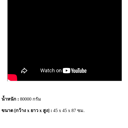
น้ำหนัก :
80
000 กรัม
ขนาด [กว้าง x ยาว x สูง] :
45 x 45 x 87 ซม.