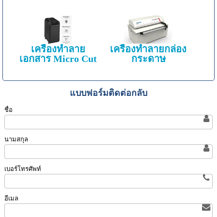
เครื่องทำลาย
เครื่องทำลายกล่อง
เอกสาร Micro Cut
กระดาษ
แบบฟอร์มติดต่อกลับ
ชื่อ
นามสกุล
เบอร์โทรศัพท์
อีเมล