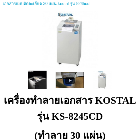
เอกสารแบบตัดละเอียด 30 แผ่น kostal รุ่น 8245cd
เครื่องทำลายเอกสาร KOSTAL
รุ่น KS-8245CD
(ทำลาย 30 แผ่น)